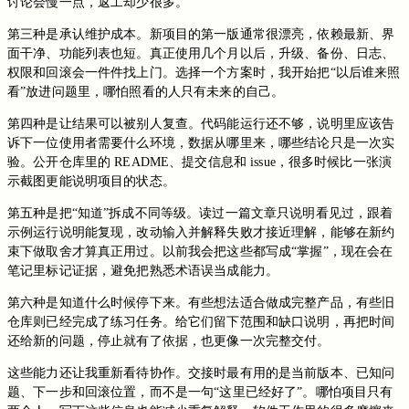
讨论会慢一点，返工却少很多。
第三种是承认维护成本。新项目的第一版通常很漂亮，依赖最新、界
面干净、功能列表也短。真正使用几个月以后，升级、备份、日志、
权限和回滚会一件件找上门。选择一个方案时，我开始把“以后谁来照
看”放进问题里，哪怕照看的人只有未来的自己。
第四种是让结果可以被别人复查。代码能运行还不够，说明里应该告
诉下一位使用者需要什么环境，数据从哪里来，哪些结论只是一次实
验。公开仓库里的 README、提交信息和 issue，很多时候比一张演
示截图更能说明项目的状态。
第五种是把“知道”拆成不同等级。读过一篇文章只说明看见过，跟着
示例运行说明能复现，改动输入并解释失败才接近理解，能够在新约
束下做取舍才算真正用过。以前我会把这些都写成“掌握”，现在会在
笔记里标记证据，避免把熟悉术语误当成能力。
第六种是知道什么时候停下来。有些想法适合做成完整产品，有些旧
仓库则已经完成了练习任务。给它们留下范围和缺口说明，再把时间
还给新的问题，停止就有了依据，也更像一次完整交付。
这些能力还让我重新看待协作。交接时最有用的是当前版本、已知问
题、下一步和回滚位置，而不是一句“这里已经好了”。哪怕项目只有