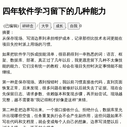
四年软件学习留下的几种能力
·
(已编辑)
·
碎碎念
/
大学
,
成长
,
自我
0
摘要：
从保存现场、写清边界到承担维护成本，记录那些比技术名词更能在
项目失控时派上用场的习惯。
如果把软件学习拆成技能清单，很容易得到一串熟悉的词：语言、框
架、数据库、部署。真正过了几年以后，我更愿意留下几种不太像技
能的能力。它们没有统一的教程，却会在项目失控时决定事情能不能
继续。
第一种是保存现场。遇到报错时，我以前习惯直接改代码，直到页面
恢复正常。后来发现，很多问题在被修好以后就失去了证据。现在会
先保留日志、请求参数、依赖版本和复现步骤，再开始尝试。现场越
完整，越不需要靠“我记得刚才好像是这样”来猜。
第二种是把边界写出来。一个接口接收什么、拒绝什么，数据库里允
许出现哪些空值，任务重复执行会不会产生副作用，这些问题如果不
写在代码和文档里，就会变成每个人自己的想象。边界写清楚以后，