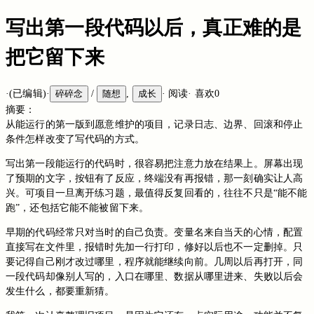
写出第一段代码以后，真正难的是
把它留下来
·
(已编辑)
·
碎碎念
/
随想
,
成长
·
阅读
·
喜欢
0
摘要：
从能运行的第一版到愿意维护的项目，记录日志、边界、回滚和停止
条件怎样改变了写代码的方式。
写出第一段能运行的代码时，很容易把注意力放在结果上。屏幕出现
了预期的文字，按钮有了反应，终端没有再报错，那一刻确实让人高
兴。可项目一旦离开练习题，最值得反复回看的，往往不只是“能不能
跑”，还包括它能不能被留下来。
早期的代码经常只对当时的自己负责。变量名来自当天的心情，配置
直接写在文件里，报错时先加一行打印，修好以后也不一定删掉。只
要记得自己刚才改过哪里，程序就能继续向前。几周以后再打开，同
一段代码却像别人写的，入口在哪里、数据从哪里进来、失败以后会
发生什么，都要重新猜。