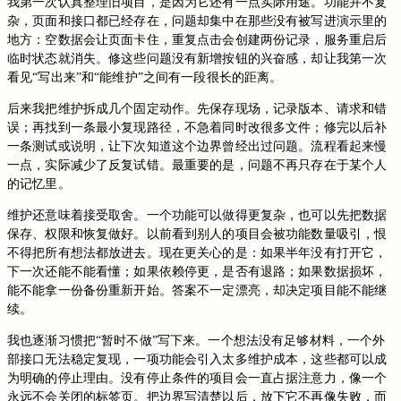
我第一次认真整理旧项目，是因为它还有一点实际用途。功能并不复
杂，页面和接口都已经存在，问题却集中在那些没有被写进演示里的
地方：空数据会让页面卡住，重复点击会创建两份记录，服务重启后
临时状态就消失。修这些问题没有新增按钮的兴奋感，却让我第一次
看见“写出来”和“能维护”之间有一段很长的距离。
后来我把维护拆成几个固定动作。先保存现场，记录版本、请求和错
误；再找到一条最小复现路径，不急着同时改很多文件；修完以后补
一条测试或说明，让下次知道这个边界曾经出过问题。流程看起来慢
一点，实际减少了反复试错。最重要的是，问题不再只存在于某个人
的记忆里。
维护还意味着接受取舍。一个功能可以做得更复杂，也可以先把数据
保存、权限和恢复做好。以前看到别人的项目会被功能数量吸引，恨
不得把所有想法都放进去。现在更关心的是：如果半年没有打开它，
下一次还能不能看懂；如果依赖停更，是否有退路；如果数据损坏，
能不能拿一份备份重新开始。答案不一定漂亮，却决定项目能不能继
续。
我也逐渐习惯把“暂时不做”写下来。一个想法没有足够材料，一个外
部接口无法稳定复现，一项功能会引入太多维护成本，这些都可以成
为明确的停止理由。没有停止条件的项目会一直占据注意力，像一个
永远不会关闭的标签页。把边界写清楚以后，放下它不再像失败，而