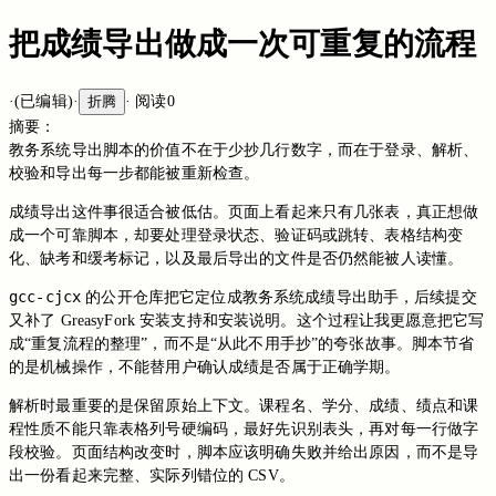
把成绩导出做成一次可重复的流程
·
(已编辑)
·
折腾
·
阅读
0
摘要：
教务系统导出脚本的价值不在于少抄几行数字，而在于登录、解析、
校验和导出每一步都能被重新检查。
成绩导出这件事很适合被低估。页面上看起来只有几张表，真正想做
成一个可靠脚本，却要处理登录状态、验证码或跳转、表格结构变
化、缺考和缓考标记，以及最后导出的文件是否仍然能被人读懂。
gcc-cjcx
的公开仓库把它定位成教务系统成绩导出助手，后续提交
又补了 GreasyFork 安装支持和安装说明。这个过程让我更愿意把它写
成“重复流程的整理”，而不是“从此不用手抄”的夸张故事。脚本节省
的是机械操作，不能替用户确认成绩是否属于正确学期。
解析时最重要的是保留原始上下文。课程名、学分、成绩、绩点和课
程性质不能只靠表格列号硬编码，最好先识别表头，再对每一行做字
段校验。页面结构改变时，脚本应该明确失败并给出原因，而不是导
出一份看起来完整、实际列错位的 CSV。