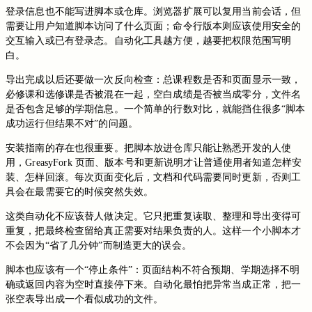
登录信息也不能写进脚本或仓库。浏览器扩展可以复用当前会话，但
需要让用户知道脚本访问了什么页面；命令行版本则应该使用安全的
交互输入或已有登录态。自动化工具越方便，越要把权限范围写明
白。
导出完成以后还要做一次反向检查：总课程数是否和页面显示一致，
必修课和选修课是否被混在一起，空白成绩是否被当成零分，文件名
是否包含足够的学期信息。一个简单的行数对比，就能挡住很多“脚本
成功运行但结果不对”的问题。
安装指南的存在也很重要。把脚本放进仓库只能让熟悉开发的人使
用，GreasyFork 页面、版本号和更新说明才让普通使用者知道怎样安
装、怎样回滚。每次页面变化后，文档和代码需要同时更新，否则工
具会在最需要它的时候突然失效。
这类自动化不应该替人做决定。它只把重复读取、整理和导出变得可
重复，把最终检查留给真正需要对结果负责的人。这样一个小脚本才
不会因为“省了几分钟”而制造更大的误会。
脚本也应该有一个“停止条件”：页面结构不符合预期、学期选择不明
确或返回内容为空时直接停下来。自动化最怕把异常当成正常，把一
张空表导出成一个看似成功的文件。