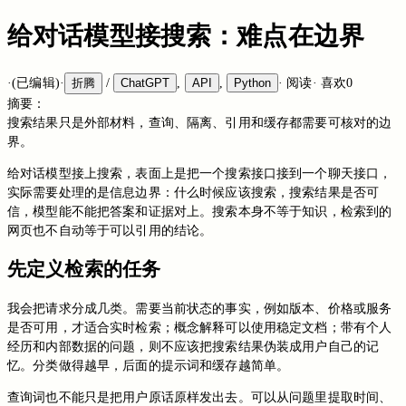
给对话模型接搜索：难点在边界
·
(已编辑)
·
折腾
/
ChatGPT
,
API
,
Python
·
阅读
·
喜欢
0
摘要：
搜索结果只是外部材料，查询、隔离、引用和缓存都需要可核对的边
界。
给对话模型接上搜索，表面上是把一个搜索接口接到一个聊天接口，
实际需要处理的是信息边界：什么时候应该搜索，搜索结果是否可
信，模型能不能把答案和证据对上。搜索本身不等于知识，检索到的
网页也不自动等于可以引用的结论。
先定义检索的任务
我会把请求分成几类。需要当前状态的事实，例如版本、价格或服务
是否可用，才适合实时检索；概念解释可以使用稳定文档；带有个人
经历和内部数据的问题，则不应该把搜索结果伪装成用户自己的记
忆。分类做得越早，后面的提示词和缓存越简单。
查询词也不能只是把用户原话原样发出去。可以从问题里提取时间、