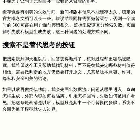
不要为了让句子完整而补一段看起来合理的解释。
缓存也要有明确的失效时间。新闻和版本信息不能缓存太久，稳定的
官方概念文档可以长一些。错误结果同样需要短暂缓存，否则一个临
时的 500 可能在用户面前停留很久。监控里应该区分检索失败、页面
解析失败和模型生成失败，这三种问题的处理方式不同。
搜索不是替代思考的按钮
把搜索接到聊天框以后，回答变得顺滑了，核对过程却更容易被隐
藏。我希望这个工具帮助我找到材料，而不是替我决定哪些材料值得
相信。需要做判断的地方仍然要打开原文，尤其是版本兼容、许可、
隐私和安全相关的结论。
如果以后再做类似功能，我会先画出数据流：问题从哪里进入，查询
怎样生成，外部内容如何被隔离，引用怎样回写，失败如何被用户看
见。把这条链画清楚以后，模型只是其中一个可替换的步骤，系统不
会因为换了模型就失去边界。
切换到旧版评论
免登录评论