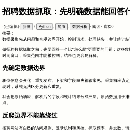
招聘数据抓取：先明确数据能回答
·
(已编辑)
·
折腾
/
Python
,
爬虫
,
数据分析
·
阅读
·
喜欢
0
摘要：
数据采集先从问题和合规边界开始，控制请求、处理缺失，并让统计结
做招聘数据抓取之前，先要回答一个比“怎么爬”更重要的问题：这些
时间窗口，采集范围才能被控制，结果也更容易解释。
先确定数据边界
职位信息会变化，重复发布、下架和字段缺失都很常见。采集前应该定
现时，系统无法区分更新和重复。
我会把原始响应、解析后的字段和统计结果分成三层。原始数据用于排
点。
反爬边界不能靠绕过
招聘网站有自己的访问规则、登录机制和风控。抓取频率、并发数、请