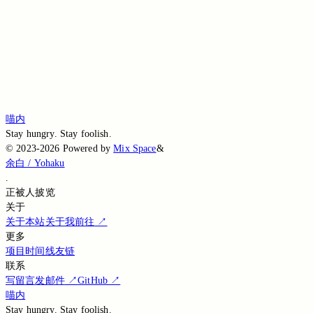
Loading...
Loading...
Loading...
Loading...
喵内
Stay hungry. Stay foolish.
©
2023-2026
Powered by
Mix Space
&
余白 / Yohaku
.
正被
人披览
关于
关于本站
关于我
前往
↗
更多
项目
时间线
友链
联系
写留言
发邮件
↗
GitHub
↗
喵内
Stay hungry. Stay foolish.