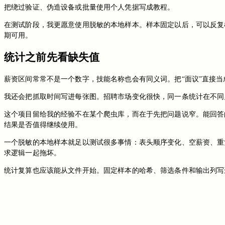
把绕过验证、伪造设备或批量使用个人凭据写成教程。
在测试阶段，我更愿意使用脱敏的本地样本。样本固定以后，可以反复
期可用。
统计之前先看缺失值
薪资区间常常不是一个数字，技能名称也会有同义词。把“面议”直接当
我还会把抓取时间写进每张图。招聘市场变化很快，同一条统计在不同
这个项目留给我的经验不在某个爬虫库，而在于先把问题说窄。能回答
结果是否值得继续使用。
一个脱敏的本地样本就足以测试很多事情：表头顺序变化、空薪资、重
求逻辑一起拖坏。
统计复算也应该能从文件开始。固定样本的哈希、筛选条件和输出列写
切换到旧版评论
免登录评论
Loading...