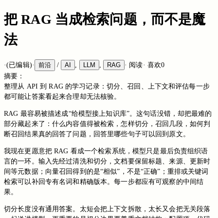
把 RAG 当成检索问题，而不是魔
法
·
(已编辑)
·
前沿
/
AI
,
LLM
,
RAG
·
阅读
·
喜欢
0
摘要：
整理从 API 到 RAG 的学习记录：切分、召回、上下文和评估每一步
都可能让答案看起来合理却无法核验。
RAG 最容易被描述成“给模型接上知识库”。这句话没错，却把最难的
部分藏起来了：什么内容值得被检索，怎样切分，召回几段，如何判
断召回结果真的回答了问题，回答里哪些句子可以回到原文。
我现在更愿意把 RAG 看成一个检索系统，模型只是最后负责组织语
言的一环。输入先经过清洗和切分，文档要保留标题、来源、更新时
间等元数据；向量召回得到的是“相似”，不是“正确”；重排或关键词
检索可以补回专有名词和精确版本。每一步都应有可观察的中间结
果。
切分长度没有通用答案。太短会把上下文拆散，太长又会把无关段落