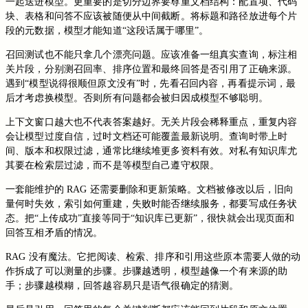
一起送进模型。更重要的是切分边界要尊重文档结构：配置项、代码
块、表格和问答不应该被随便从中间截断。将标题和路径放进每个片
段的元数据，模型才能知道“这段话属于哪里”。
召回测试也不能只拿几个漂亮问题。应该准备一组真实查询，标注相
关片段，分别测召回率、排序位置和最终回答是否引用了正确来源。
遇到“模型说得很顺但原文没有”时，先看召回内容，再看提示词，最
后才考虑换模型。否则所有问题都会被归因成模型不够聪明。
上下文窗口越大也不代表答案越好。无关片段会稀释重点，重复内容
会让模型过度自信，过时文档还可能覆盖最新说明。查询时带上时
间、版本和权限过滤，通常比继续堆更多资料有效。对私有知识库尤
其要在检索层过滤，而不是等模型自己遵守权限。
一套能维护的 RAG 还需要删除和更新策略。文档被修改以后，旧向
量何时失效，索引如何重建，失败时能否继续服务，都要写成任务状
态。把“上传成功”直接等同于“知识库已更新”，很快就会出现页面和
回答互相矛盾的情况。
RAG 没有魔法。它把阅读、检索、排序和引用这些原本需要人做的动
作拆成了可以测量的步骤。步骤越透明，模型越像一个有来源的助
手；步骤越模糊，回答越容易只是语气很确定的猜测。