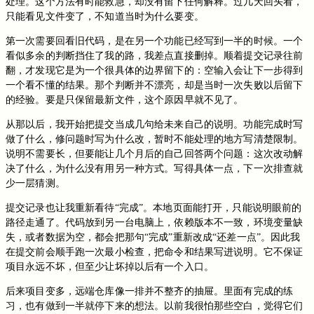
处理。这个方法有时能救急，却没有留下任何解释。过几天回头看，
只能看见文件变了，不知道当时为什么要变。
第一次需要回看旧代码，是在另一个功能已经写到一半的时候。一个
看似多余的判断挡住了我的路，我差点直接删掉。顺着提交记录往前
翻，才发现它是为一个很具体的边界留下的：空输入会让下一步得到
一个看不懂的结果。那个判断并不漂亮，却是当时一次失败以后留下
的经验。要是只保留最新文件，这个原因早就不见了。
从那以后，我开始把提交当成几句给未来自己的说明。功能完成时写
做了什么，修问题时写为什么改，暂时不能处理的地方写清楚限制。
说明不需要长，但要能让几个月后的自己回答两个问题：这次改动解
决了什么，为什么没有用另一种方式。写得具体一点，下一次排查就
少一层猜测。
提交记录也让我重新看待“完成”。本地页面能打开，只能说明眼前的
路径走通了。代码放到另一台电脑上，依赖版本不一致，环境变量缺
失，或者数据为空，都会把那句“完成”重新改成“还差一点”。因此我
在提交前会顺手跑一次最小检查，把命令和结果写进说明。它不保证
项目永远不坏，但至少让坏掉以后有一个入口。
后来项目变多，远端仓库像一排并不整齐的抽屉。里面有完成的练
习，也有做到一半就停下来的想法。以前我很怕那些空白，觉得它们