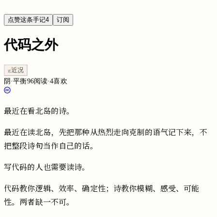
点赞这条手记
4
订阅
代码之外
近况
近
阴
·
平衡
96
阅读
·
4
喜欢
最近在看北岛的诗。
最近在读北岛，先把那种从热烈走向克制的语气记下来，不
把整段诗句当作自己的话。
写代码的人也需要读诗。
代码教你逻辑、效率、确定性；诗教你模糊、感受、可能
性。两者缺一不可。