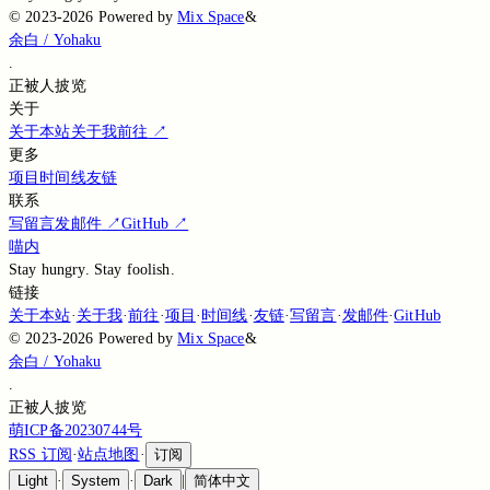
©
2023-2026
Powered by
Mix Space
&
余白 / Yohaku
.
正被
人披览
关于
关于本站
关于我
前往
↗
更多
项目
时间线
友链
联系
写留言
发邮件
↗
GitHub
↗
喵内
Stay hungry. Stay foolish.
链接
关于本站
·
关于我
·
前往
·
项目
·
时间线
·
友链
·
写留言
·
发邮件
·
GitHub
©
2023-2026
Powered by
Mix Space
&
余白 / Yohaku
.
正被
人披览
萌ICP备20230744号
RSS 订阅
·
站点地图
·
订阅
Light
·
System
·
Dark
|
简体中文