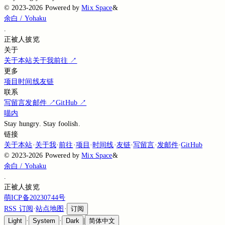
©
2023-2026
Powered by
Mix Space
&
余白 / Yohaku
.
正被
人披览
关于
关于本站
关于我
前往
↗
更多
项目
时间线
友链
联系
写留言
发邮件
↗
GitHub
↗
喵内
Stay hungry. Stay foolish.
链接
关于本站
·
关于我
·
前往
·
项目
·
时间线
·
友链
·
写留言
·
发邮件
·
GitHub
©
2023-2026
Powered by
Mix Space
&
余白 / Yohaku
.
正被
人披览
萌ICP备20230744号
RSS 订阅
·
站点地图
·
订阅
Light
·
System
·
Dark
|
简体中文