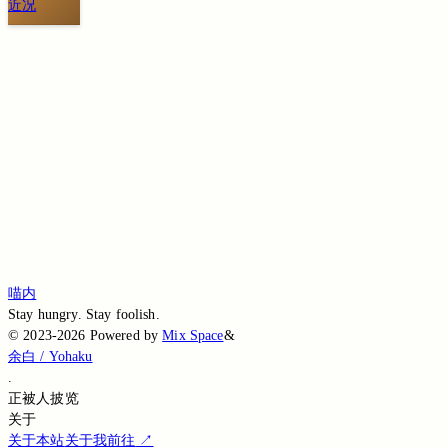
近况
切换到旧版评论
免登录评论
Loading...
Loading...
Loading...
Loading...
Loading...
喵内
Stay hungry. Stay foolish.
©
2023-2026
Powered by
Mix Space
&
余白 / Yohaku
.
正被
人披览
关于
关于本站
关于我
前往
↗