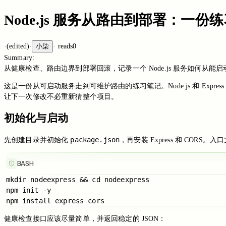
Node.js 服务从路由到部署：一份
·
(edited)
·
小柒
·
reads
0
Summary:
从健康检查、路由边界到部署回滚，记录一个 Node.js 服务如何从能
这是一份从可启动服务走到可维护路由的练习笔记。Node.js 和 Ex
让下一次修改不必重新猜整个项目。
初始化与启动
package.json
先创建目录并初始化
，再安装 Express 和 CO
BASH
mkdir nodeexpress && cd nodeexpress

npm init -y

健康检查接口应该尽量简单，并返回稳定的 JSON：