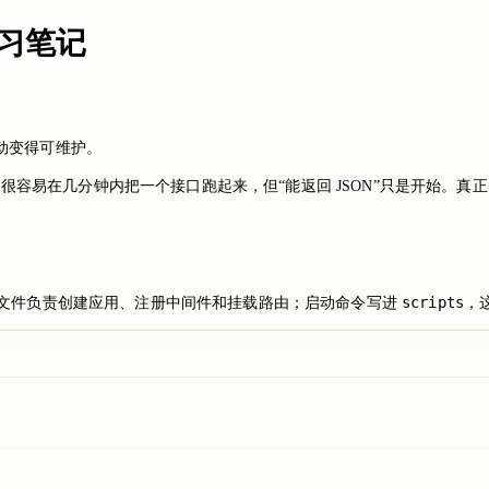
练习笔记
启动变得可维护。
press 很容易在几分钟内把一个接口跑起来，但“能返回 JSON”只是
scripts
RS。入口文件负责创建应用、注册中间件和挂载路由；启动命令写进
，